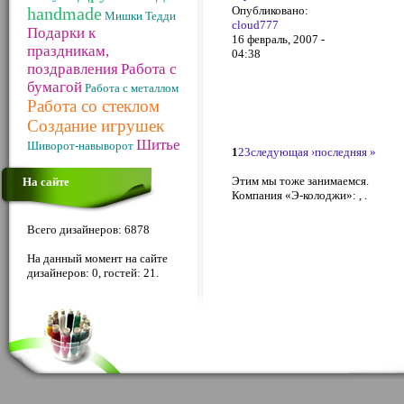
handmade
Опубликовано:
Мишки Тедди
cloud777
Подарки к
16 февраль, 2007 -
праздникам,
04:38
поздравления
Работа с
бумагой
Работа с металлом
Работа со стеклом
Создание игрушек
Шитье
Шиворот-навыворот
1
2
3
следующая ›
последняя »
Этим мы тоже занимаемся.
На сайте
Компания «Э-колоджи»: , .
Всего дизайнеров: 6878
На данный момент на сайте
дизайнеров: 0, гостей: 21.